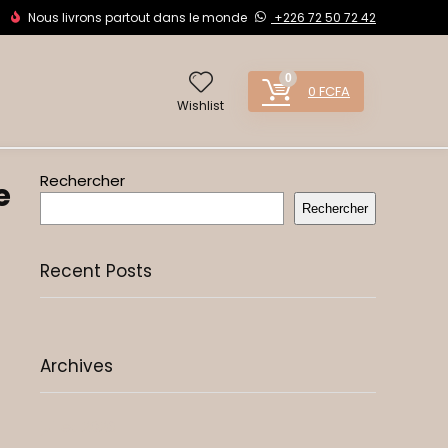
Nous livrons partout dans le monde
+226 72 50 72 42
0
0
FCFA
Wishlist
Rechercher
e
Rechercher
Recent Posts
Archives
juillet 2026