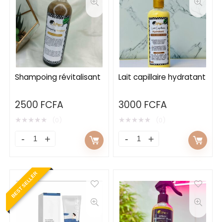
Shampoing révitalisant
Lait capillaire hydratant
2500
FCFA
3000
FCFA
★
★
★
★
★
★
★
★
★
★
(0)
(0)
BEST SELLER