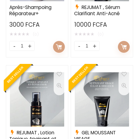
Après-Shampoing
REJUMAT , Sérum
Réparateur+
Clarifiant Anti-Acné
3000
FCFA
10000
FCFA
★
★
★
★
★
★
★
★
★
★
(0)
(0)
BEST SELLER
BEST SELLER
REJUMAT , Lotion
GEL MOUSSANT
Tonique Apaisant et
VISAGE