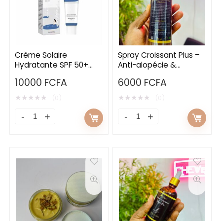
Crème Solaire
Spray Croissant Plus –
Hydratante SPF 50+
Anti-alopécie &
PA++++ (50 ml)
Stimulation de la
10000
FCFA
6000
FCFA
pousse
★
★
★
★
★
★
★
★
★
★
(0)
(0)