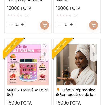
Réparateur
13000
FCFA
12000
FCFA
★
★
★
★
★
★
★
★
★
★
(0)
(0)
BEST SELLER
BEST SELLER
MULTI VITAMIN (Ca Fe Zn
Crème Réparatrice
Se)
& Renforcatrice de la
Barrière Cutanée
15000
FCFA
15000
FCFA