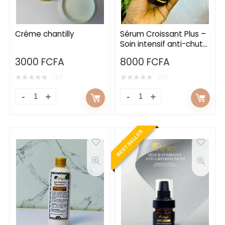
Créme chantilly
Sérum Croissant Plus –
Soin intensif anti-chute
et activateur de
3000
FCFA
8000
FCFA
repousse
★
★
★
★
★
★
★
★
★
★
(0)
(0)
BEST SELLER