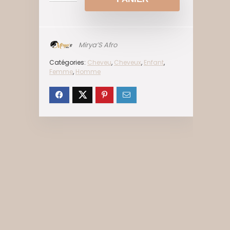
Mirya’S Afro
Catégories:
Cheveu
,
Cheveux
,
Enfant
,
Femme
,
Homme