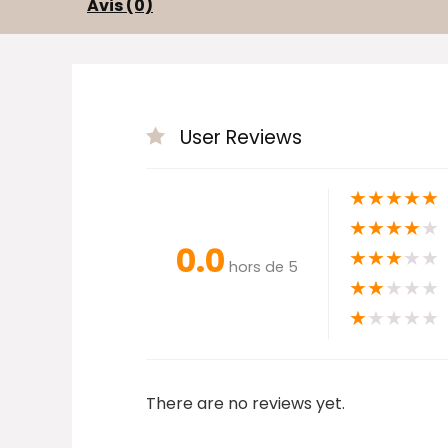
Avis (0)
User Reviews
★
★
★
★
★
★
★
★
★
★
0.0
★
★
★
★
★
hors de 5
★
★
★
★
★
★
★
★
★
★
There are no reviews yet.