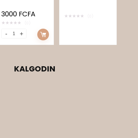
3000
FCFA
★
★
★
★
★
(0)
★
★
★
★
★
(0)
KALGODIN