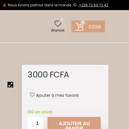
Nous livrons partout dans le monde
+226 72 50 72 42
0
0
0
FCFA
Wishlist
3000
FCFA
Ajouter à mes favoris
100 en stock
AJOUTER AU
PANIER