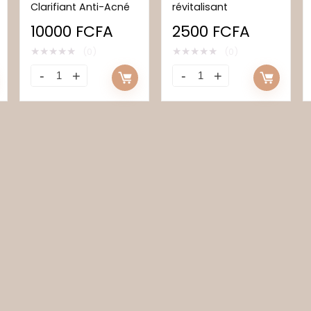
Clarifiant Anti-Acné
révitalisant
10000
FCFA
2500
FCFA
★
★
★
★
★
★
★
★
★
★
(0)
(0)