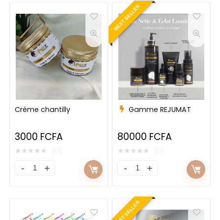
BEST SELLER
Créme chantilly
Gamme REJUMAT
3000
FCFA
80000
FCFA
★
★
★
★
★
★
★
★
★
★
(0)
(0)
BEST SELLER