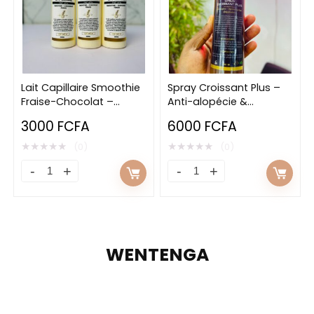
Lait Capillaire Smoothie
Spray Croissant Plus –
Fraise-Chocolat –
Anti-alopécie &
Hydratation &
Stimulation de la
3000
FCFA
6000
FCFA
démêlage enfant (1–12
pousse
ans)
★
★
★
★
★
★
★
★
★
★
(0)
(0)
WENTENGA