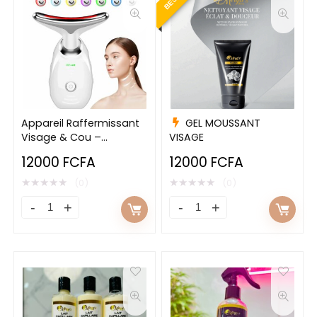
Appareil Raffermissant
GEL MOUSSANT
Visage & Cou –
VISAGE
Thérapie par Lumière
12000
FCFA
12000
FCFA
LED
★
★
★
★
★
★
★
★
★
★
(0)
(0)