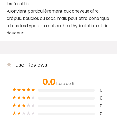
les frisottis.
•Convient particulièrement aux cheveux afro,
crépus, bouclés ou secs, mais peut être bénéfique
à tous les types en recherche d’hydratation et de
douceur.
User Reviews
0.0
hors de 5
★
★
★
★
★
0
★
★
★
★
★
0
★
★
★
★
★
0
★
★
★
★
★
0